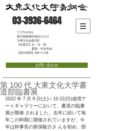
03-3936-6464
〒175-0083
東京都板橋区徳丸2-4-21
大東文化会館2階
【休業日】水・日・祝
夏期・年末年始
【受付時間】9時〜17時
お問い合わせ
第 100 代 大東文化大学書
道部臨書展
2022 年 7 月 9 日(土)～10 日(日)成増ア
ートギャラリーにおいて、書道の臨書
展が開催 されました。去年に続いて毎
年この時期に開催されていますが、今
年は幹事長の新保駿介さ んを初め、部