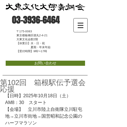
03-3936-6464
〒175-0083
東京都板橋区徳丸2-4-21
大東文化会館2階
【休業日】水・日・祝
夏期・年末年始
【受付時間】9時〜17時
お問い合わせ
第102回 箱根駅伝予選会
応援
【日時】2025年10月18日（土）　
AM8：30　スタート　
【会場】　立川市陸上自衛隊立川駐屯
地→立川市街地→国営昭和記念公園の
ハーフマラソン　