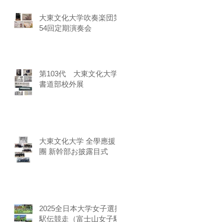
大東文化大学吹奏楽団第
54回定期演奏会
第103代 大東文化大学
書道部校外展
大東文化大学 全學應援
團 新幹部お披露目式
2025全日本大学女子選抜
駅伝競走（富士山女子駅