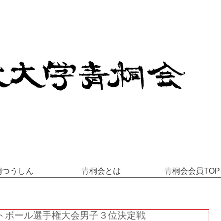
桐つうしん
青桐会とは
青桐会会員TOP
ットボール選手権大会男子３位決定戦