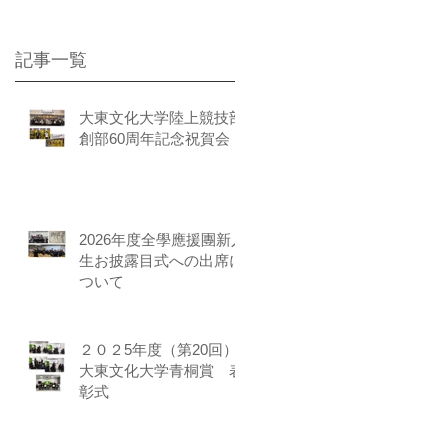
記事一覧
大東文化大学陸上競技部
創部60周年記念祝賀会
2026年度全學應援團新入
生お披露目式への出席に
ついて
２０２5年度（第20回）
大東文化大学青桐賞 表
彰式