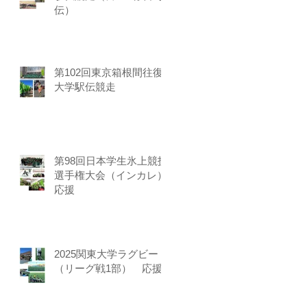
伝）
第102回東京箱根間往復
大学駅伝競走
第98回日本学生氷上競技
選手権大会（インカレ）
応援
2025関東大学ラグビー
（リーグ戦1部） 応援