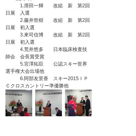
　　　1.滑田一輝　　改組　新　第2回
日展　入選
　　　2.藤井世樹　　改組　新　第2回
日展　初入選
　　　3.來司信博　　改組　新　第2回
日展　初入選
　　　4.荒井悠多　　日本臨床検査技
師会　会長賞受賞
　　　5.宮澤拓臣　　公認スキー世界
選手権大会出場他
　　　6.阿部友里香　スキー2015ＩＰ
Ｃクロスカントリー準優勝他