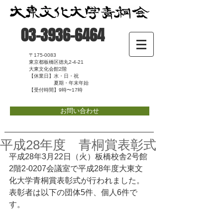
03-3936-6464
〒175-0083
東京都板橋区徳丸2-4-21
大東文化会館2階
【休業日】水・日・祝
夏期・年末年始
【受付時間】9時〜17時
お問い合わせ
平成28年度 青桐賞表彰式
平成28年3月22日（火）板橋校舎2号館
2階2-0207会議室で平成28年度大東文
化大学青桐賞表彰式が行われました。
表彰者は以下の団体5件、個人6件で
す。