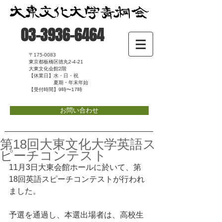
03-3936-6464
〒175-0083
東京都板橋区徳丸2-4-21
大東文化会館2階
【休業日】水・日・祝
夏期・年末年始
【受付時間】9時〜17時
お問い合わせ
第18回大東文化大学英語ス
ピーチコンテスト
11月3日大東会館ホールに於いて、第
18回英語スピーチコンテストが行われ
ました。
予選を通過し、本選出場者は、高校生