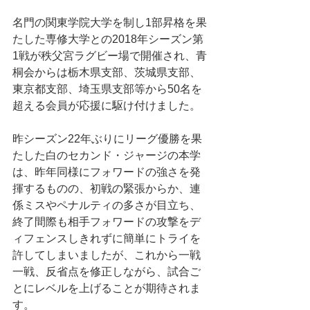
名門の関東学院大学を制し1部昇格を果
たした専修大学との2018年シーズン第
1戦が秩父宮ラグビー場で開催され、青
桐会からは栃木県支部、茨城県支部、
東京都支部、埼玉県支部等から50名を
超える会員が応援に駆け付けました。
昨シーズン22年ぶりにリーグ優勝を果
たした白のセカンド・ジャージの本学
は、昨年同様にフォワードの強さを発
揮するものの、初戦の緊張からか、連
係ミスやペナルティの多さが目立ち、
終了間際も相手フォワードの攻撃をデ
ィフェンスしきれずに簡単にトライを
許してしまいましたが、これから一戦
一戦、反省点を修正しながら、試合ご
とにレベルを上げることが期待されま
す。