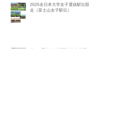
2025全日本大学女子選抜駅伝競
走（富士山女子駅伝）
第102回東京箱根間往復大学駅伝
競走
第98回日本学生氷上競技選手権
大会（インカレ）応援