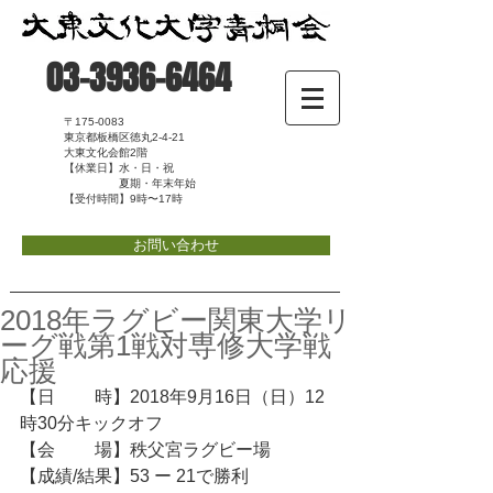
03-3936-6464
〒175-0083
東京都板橋区徳丸2-4-21
大東文化会館2階
【休業日】水・日・祝
夏期・年末年始
【受付時間】9時〜17時
お問い合わせ
2018年ラグビー関東大学リ
ーグ戦第1戦対専修大学戦
応援
【日　　 時】2018年9月16日（日）12
時30分キックオフ
【会　 　場】秩父宮ラグビー場
【成績/結果】53 ー 21で勝利