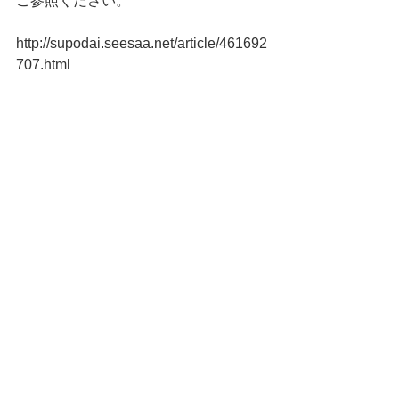
ご参照ください。
http://supodai.seesaa.net/article/461692
707.html