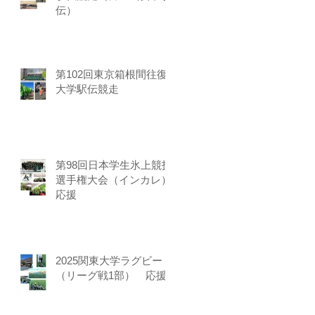
伝）
第102回東京箱根間往復
大学駅伝競走
第98回日本学生氷上競技
選手権大会（インカレ）
応援
2025関東大学ラグビー
（リーグ戦1部） 応援