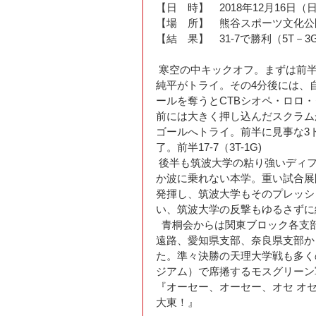
【日　時】　2018年12月16日（日
【場　所】　熊谷スポーツ文化公
【結　果】　31-7で勝利（5T－3
 寒空の中キックオフ。まずは前半8分、相手ゴールライン前のスクラムを押し込んで、FL湯川
純平がトライ。その4分後には、
ールを奪うとCTBシオペ・ロロ
前には大きく押し込んだスクラム
ゴールへトライ。前半に見事な3
了。前半17-7（3T-1G)
 後半も筑波大学の粘り強いディフェンスと、オフサイドやノックオンのミスも多く、なかな
か波に乗れない本学。重い試合展
発揮し、筑波大学もそのプレッシ
い、筑波大学の反撃もゆるさずに終了
  青桐会からは関東ブロック各支部（東京都、埼玉県、栃木県、茨城県、群馬県）をはじめ、
遠路、愛知県支部、奈良県支部か
た。準々決勝の天理大学戦も多く
ジアム）で席捲するモスグリーン
『オーセー、オーセー、オセ オセ
大東！』