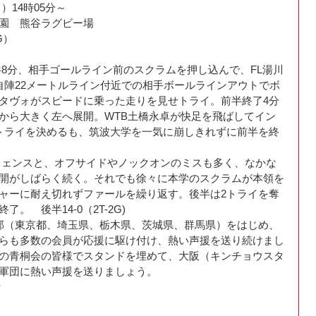
）14時05分～
園　熊谷ラグビー場
G）
自陣22メートルライン付近での相手ボールラインアウトでボ
・タヴォがスピードに乗った走りを見せトライ。前半終了4分
から大きく左へ展開。WTB土橋永卓が快足を飛ばしてイン
トライを決めるも、筑波大学を一気に崩しきれずに前半を終
開がしばらく続く。それでも徐々に本学のスクラムが本領を
ャーに耐え切れずファールを繰り返す。後半は2トライを奪
。　後半14-0（2T-2G)
らも多数の会員が応援に駆け付け、熱い声援を送り続けまし
の青桐会の皆様でスタンドを埋めて、大阪（キンチョウスタ
軍団に熱い声援を送りましょう。
 