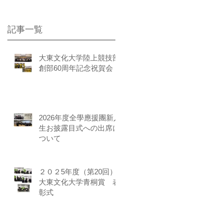
記事一覧
大東文化大学陸上競技部
創部60周年記念祝賀会
2026年度全學應援團新入
生お披露目式への出席に
ついて
２０２5年度（第20回）
大東文化大学青桐賞 表
彰式