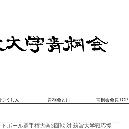
桐つうしん
青桐会とは
青桐会会員TOP
ットボール選手権大会3回戦 対 筑波大学戦応援