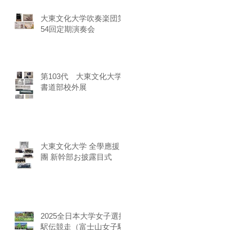
大東文化大学吹奏楽団第
54回定期演奏会
第103代 大東文化大学
書道部校外展
大東文化大学 全學應援
團 新幹部お披露目式
2025全日本大学女子選抜
駅伝競走（富士山女子駅