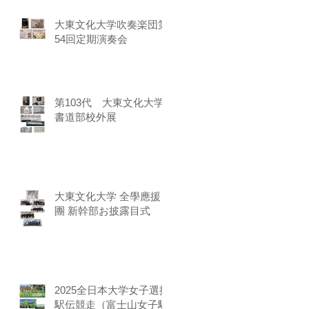
大東文化大学吹奏楽団第
54回定期演奏会
第103代 大東文化大学
書道部校外展
大東文化大学 全學應援
團 新幹部お披露目式
2025全日本大学女子選抜
駅伝競走（富士山女子駅