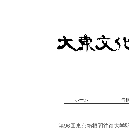
ホーム
青
第96回東京箱根間往復大学