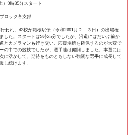
（土）9時35分スタート
東ブロック各支部
会が行われ、43校が箱根駅伝（令和2年1月２，３日）の出場権
ました。スタートは9時35分でしたが、沿道にはだいぶ前か
道とカメラマンも行き交い、応援場所を確保するのが大変で
ーの中での競技でしたが、選手達は健闘しました。本選には
次に活かして、期待をものともしない強靭な選手に成長して
援し続けます。