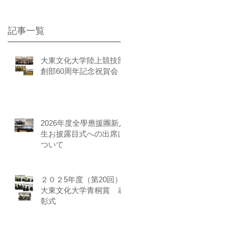
記事一覧
大東文化大学陸上競技部
創部60周年記念祝賀会
2026年度全學應援團新入
生お披露目式への出席に
ついて
２０２5年度（第20回）
大東文化大学青桐賞 表
彰式