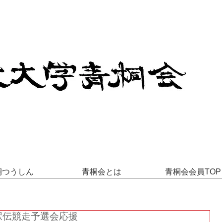
桐つうしん
青桐会とは
青桐会会員TOP
駅伝競走予選会応援