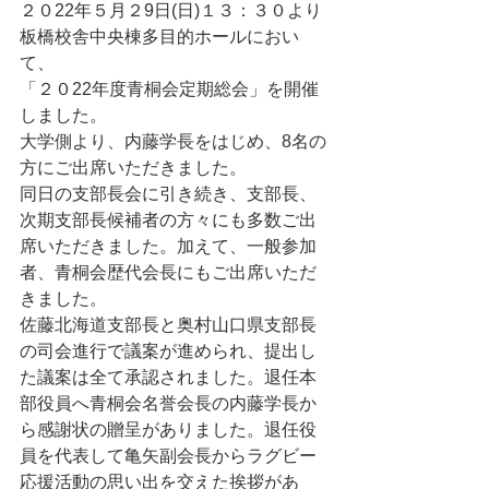
２０22年５月２9日(日)１３：３０より
板橋校舎中央棟多目的ホールにおい
て、
「２０22年度青桐会定期総会」を開催
しました。
大学側より、内藤学長をはじめ、8名の
方にご出席いただきました。
同日の支部長会に引き続き、支部長、
次期支部長候補者の方々にも多数ご出
席いただきました。加えて、一般参加
者、青桐会歴代会長にもご出席いただ
きました。
佐藤北海道支部長と奥村山口県支部長
の司会進行で議案が進められ、提出し
た議案は全て承認されました。退任本
部役員へ青桐会名誉会長の内藤学長か
ら感謝状の贈呈がありました。退任役
員を代表して亀矢副会長からラグビー
応援活動の思い出を交えた挨拶があ