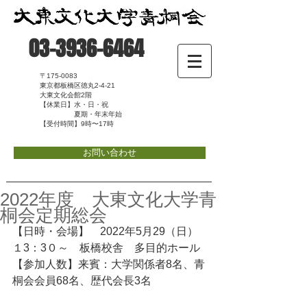
03-3936-6464
〒175-0083
東京都板橋区徳丸2-4-21
大東文化会館2階
【休業日】水・日・祝
夏期・年末年始
【受付時間】9時〜17時
お問い合わせ
2022年度 大東文化大学青
桐会定期総会
【日時・会場】　2022年5月29（日）
１3：3０～　板橋校舎　多目的ホール
【参加人数】来賓：大学関係者8名、青
桐会会員68名、歴代会長3名