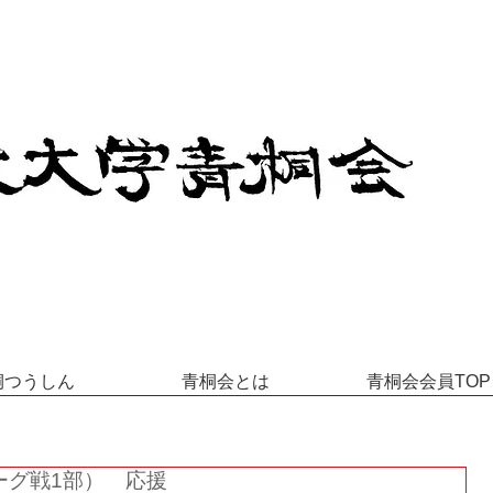
桐つうしん
青桐会とは
青桐会会員TOP
ーグ戦1部） 応援