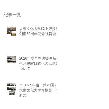
記事一覧
大東文化大学陸上競技部
創部60周年記念祝賀会
2026年度全學應援團新入
生お披露目式への出席に
ついて
２０２5年度（第20回）
大東文化大学青桐賞 表
彰式