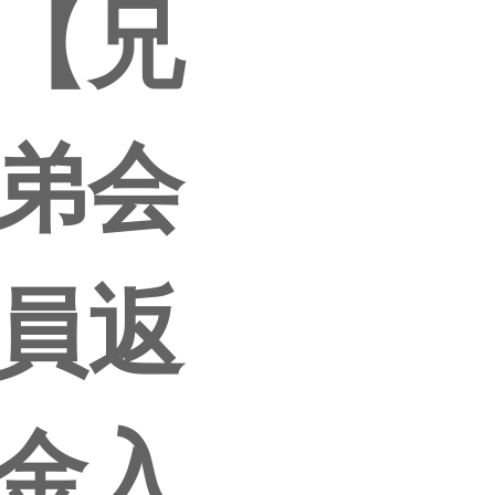
【兄
弟会
員返
金入