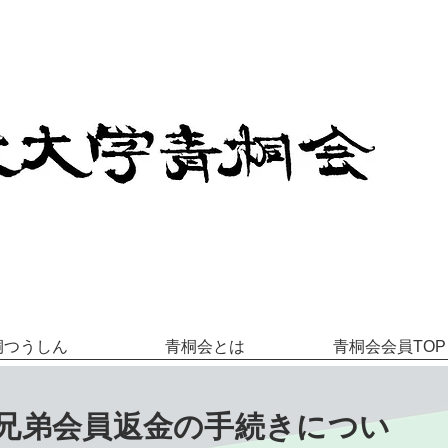
桐つうしん
青桐会とは
青桐会会員TOP
兄弟会員返金の手続きについ