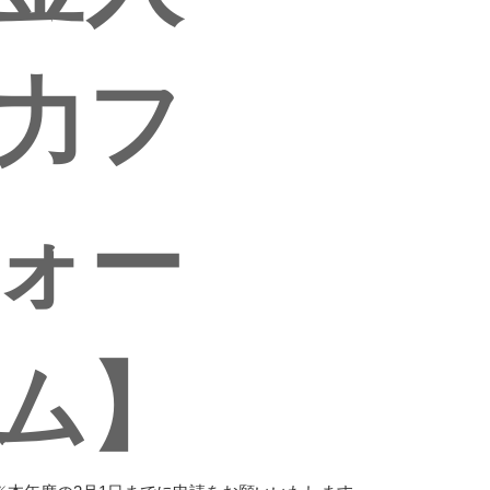
力フ
ォー
ム】