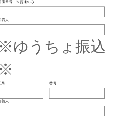
口座番号 ※普通のみ
名義人
※ゆうちょ振込
※
記号
番号
名義人