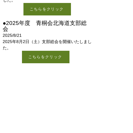
した。
こちらをクリック
​●2025年度 青桐会北海道支部総
会
2025/8/21
​2025年8月2日（土）支部総会を開催いたしまし
た。
こちらをクリック
【北海道支部の活動】
●ホクレン・ディスタンスチャレンジ
2024応援
●2023日本学生スプリントトライアスロ
ン選手権応援
●2023関東大学ラグビー（対抗戦A・リー