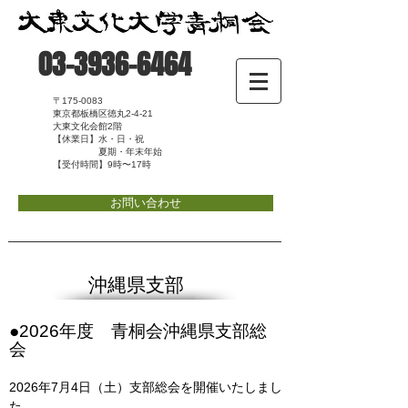
03-3936-6464
〒175-0083
東京都板橋区徳丸2-4-21
大東文化会館2階
【休業日】水・日・祝
夏期・年末年始
【受付時間】9時〜17時
お問い合わせ
沖縄県支部
​●2026年度 青桐会沖縄県支部総
会
​2026年7月4日（土）支部総会を開催いたしまし
た。