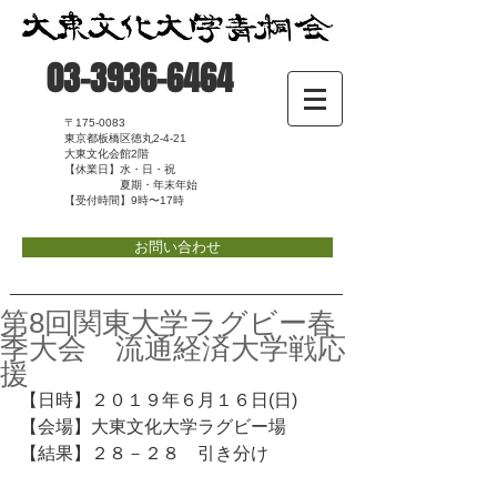
03-3936-6464
〒175-0083
東京都板橋区徳丸2-4-21
大東文化会館2階
【休業日】水・日・祝
夏期・年末年始
【受付時間】9時〜17時
お問い合わせ
第8回関東大学ラグビー春
季大会 流通経済大学戦応
援
【日時】２０１９年６月１６日(日)
【会場】大東文化大学ラグビー場
【結果】２８－２８　引き分け