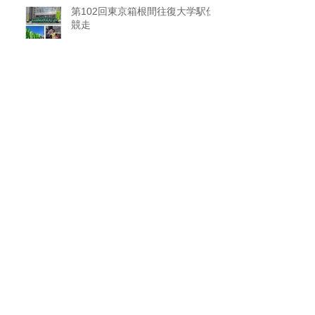
第102回東京箱根間往復大学駅伝
競走
第98回日本学生氷上競技選手権
大会（インカレ）応援
2025関東大学ラグビー（リーグ
戦1部） 応援