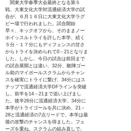
　関東大学春季大会最終となる第５
戦、大東文化大学対流通経済大学の試
合が、６月１６日に大東文化大学ラグ
ビー場で行われました。試合開始
早々、キックオフから、そのままノー
ホイッスルトライを許した本学、続く
５分・１７分にもディフェンスの甘さ
からトライを決められて0－21となりま
した。しかし、今日の試合は前回まで
の試合展開とは違い、32分、敵陣ゴー
ル前のマイボールスクラムからチャン
スを確実にトライに繋げ、34分にはス
テップで流通経済大学DFラインを突破
し、前半を14－21まで追い上げまし
た。後半26分に流通経済大学、34分に
本学がトライゴールを共に決め、21－
28と流通経済の7点リードで、本学は最
後の攻撃のチャンスを得ました。フェ
ーズを重ね、スクラムの組み直しで、