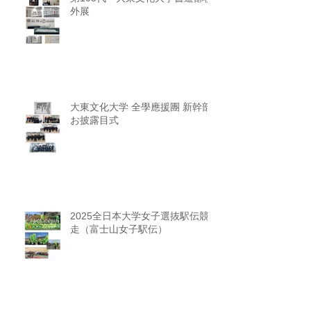
外展
大東文化大学 全學應援團 新幹部
お披露目式
2025全日本大学女子選抜駅伝競
走（富士山女子駅伝）