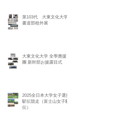
第103代 大東文化大学
書道部校外展
大東文化大学 全學應援
團 新幹部お披露目式
2025全日本大学女子選抜
駅伝競走（富士山女子駅
伝）