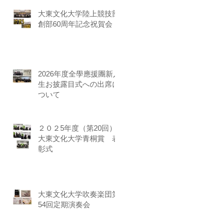
大東文化大学陸上競技部
創部60周年記念祝賀会
2026年度全學應援團新入
生お披露目式への出席に
ついて
２０２5年度（第20回）
大東文化大学青桐賞 表
彰式
大東文化大学吹奏楽団第
54回定期演奏会