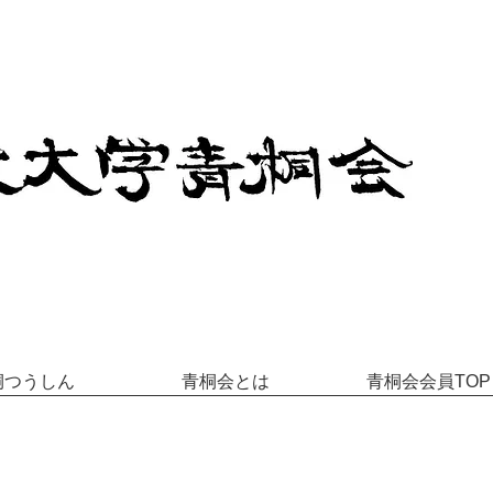
桐つうしん
青桐会とは
青桐会会員TOP