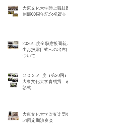
大東文化大学陸上競技部
創部60周年記念祝賀会
2026年度全學應援團新入
生お披露目式への出席に
ついて
２０２5年度（第20回）
大東文化大学青桐賞 表
彰式
大東文化大学吹奏楽団第
54回定期演奏会