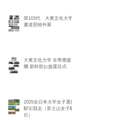
第103代 大東文化大学
書道部校外展
大東文化大学 全學應援
團 新幹部お披露目式
2025全日本大学女子選抜
駅伝競走（富士山女子駅
伝）