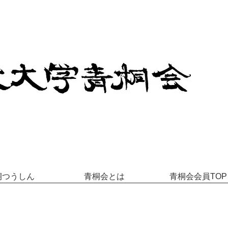
桐つうしん
青桐会とは
青桐会会員TOP