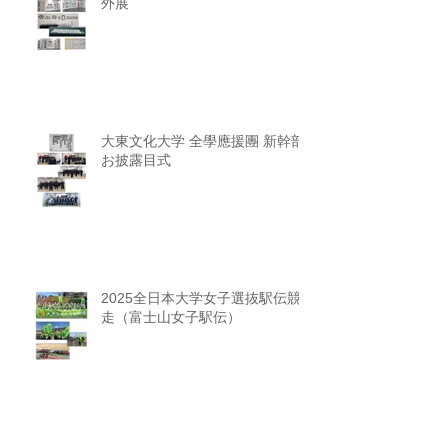
外展
大東文化大学 全學應援團 新幹部
お披露目式
2025全日本大学女子選抜駅伝競
走（富士山女子駅伝）