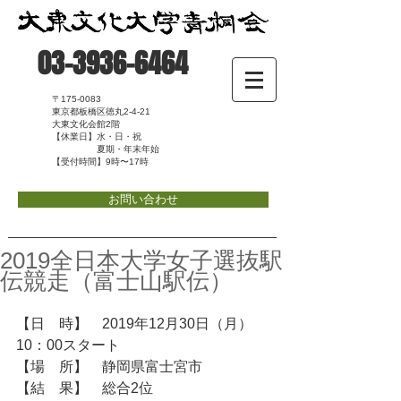
03-3936-6464
〒175-0083
東京都板橋区徳丸2-4-21
大東文化会館2階
【休業日】水・日・祝
夏期・年末年始
【受付時間】9時〜17時
お問い合わせ
2019全日本大学女子選抜駅
伝競走（富士山駅伝）
【日　時】　2019年12月30日（月）
10：00スタート
【場　所】　静岡県富士宮市
【結　果】　総合2位